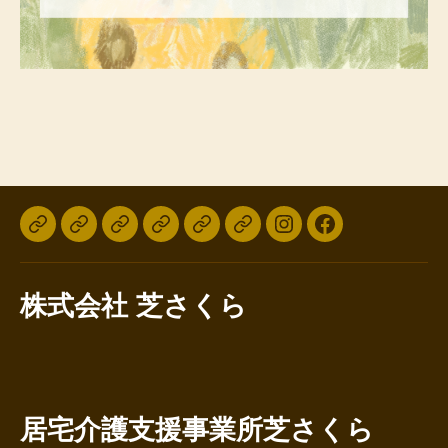
top
事
会
研
個
広
Instagram
Facebook
業
社
修
人
報・
所
案
案
情
新
株式会社 芝さくら
紹
内
内・
報
着
介
実
保
情
績
護
報
方
針
居宅介護支援事業所芝さくら