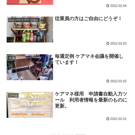
2022.02.04
従業員の方はご自由にどうぞ！
ヘルパーステーション
2022.02.03
毎週定例 ケアマネ会議を開催し
会議
ています！
2022.02.02
ケアマネ様用 申請書自動入力ツ
ツール
ール 利用者情報を最新のものに
更新。
2022.02.01