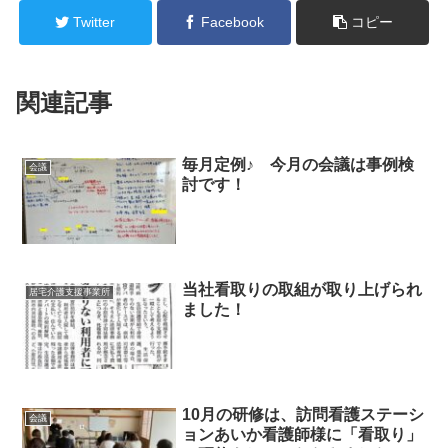
Twitter
Facebook
コピー
関連記事
毎月定例♪ 今月の会議は事例検
会議
討です！
当社看取りの取組が取り上げられ
居宅介護支援事業所
ました！
10月の研修は、訪問看護ステーシ
会議
ョンあいか看護師様に「看取り」